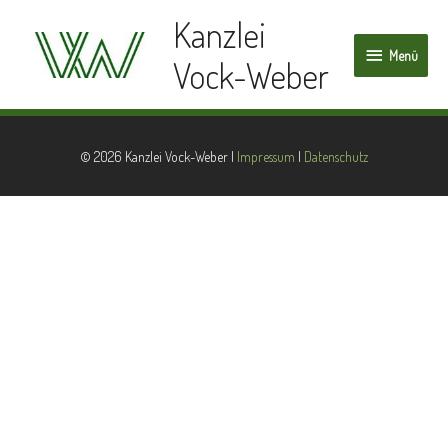
Kanzlei
Menü
Vock-Weber
© 2026
Kanzlei Vock-Weber
|
Impressum
|
Datenschutz